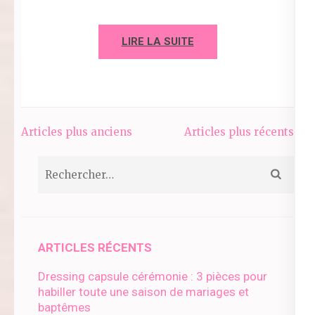
LIRE LA SUITE
Navigation
Articles plus anciens
Articles plus récents
des
Rechercher :
articles
ARTICLES RÉCENTS
Dressing capsule cérémonie : 3 pièces pour
habiller toute une saison de mariages et
baptêmes